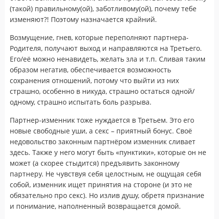
(такой) правильному(ой), заботливому(ой), почему тебе
изменяют?! Поэтому назначается крайний.
Возмущение, гнев, которые переполняют партнера-
Родителя, получают выход и направляются на Третьего.
Его/её можно ненавидеть, желать зла и т.п. Сливая таким
образом негатив, обеспечивается возможность
сохранения отношений, потому что выйти из них
страшно, особенно в никуда, страшно остаться одной/
одному, страшно испытать боль разрыва.
Партнер-изменник тоже нуждается в Третьем. Это его
новые свободные уши, а секс – приятный бонус. Своё
недовольство законным партнёром изменник сливает
здесь. Также у него могут быть «пунктики», которые он не
может (а скорее стыдится) предъявить законному
партнеру. Не чувствуя себя целостным, не ощущая себя
собой, изменник ищет принятия на стороне (и это не
обязательно про секс). Но излив душу, обретя признание
и понимание, наполненный возвращается домой.