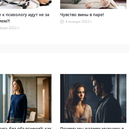
 к психологу идут не за
Чувство вины в паре!
ем?!
4 января 2022 г.
варя 2022 г.
лись без объяснений: как
Почему мы жалеем мужчину в