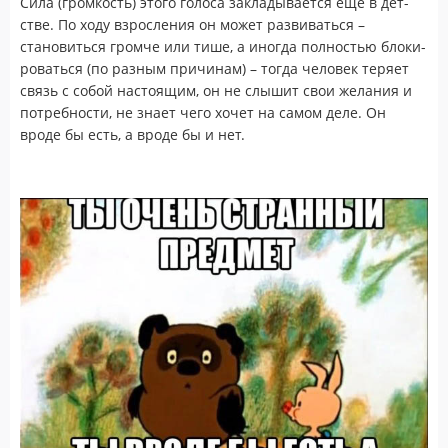
Сила (громкость) этого голоса закладывается еще в дет­
стве. По ходу взрос­ле­ния он мо­жет раз­ви­вать­ся –
становиться громче или тише, а иногда полностью бло­ки­
ро­вать­ся (по разным причинам) – тогда человек теряет
связь с собой настоящим, он не слышит свои желания и
потребности, не знает чего хочет на самом деле. Он
вроде бы есть, а вроде бы и нет.