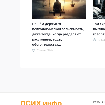
На чём держится
Три ск
психологическая зависимость,
вы тян
даже тогда, когда разделяют
говоря
расстояния, годы,
13 ма
обстоятельства...
25 мая 2026 г.
ПСИХ инфо
РАЗМЕС