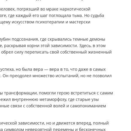
человек, погрязший во мраке наркотической
ге, где каждый его шаг поглощала тьма. Но судьба
ющему искусством психотерапии и мастерски
лубин подсознания, где скрывались темные демоны
 раскрывая корни этой зависимости. Здесь, в этом
н обрел силу переписать свой собственный жизненный
успеха, но была вера — вера в то, что даже в самых
. Он преодолел множество испытаний, но не позволил
ы трансформации, помогли герою встретиться с самим
режил внутреннюю метаморфозу, где старые узы
чные связи с собственной волей и самопониманием
тической зависимости, но и движется вперед, полный
ала символом невероятной перемены и бесконечных