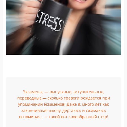
Экзамены, — выпускные, вступительные,
переводные,— сколько тревоги рождается при
упоминании экзаменов! Даже я, много лет как
закончившая школу, дергаюсь и сжимаюсь
вспоминая , — такой вот своеобразный птср!