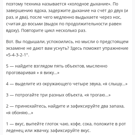
поэтому техника называется «холодное дыхание». По
завершению вдоха, задержите дыхание на счёт до двух (и
раз, и два), после чего медленно выдыхаете через нос,
считая до восьми (выдох по продолжительности равен
вдоху). Повторите цикл несколько раз.
Вот. Вы подышали, успокоились, но мысли о предстоящем
экзамене не дают вам уснуть? Здесь поможет упражнение
«5-4-3-2-1″.
5 — найдите взглядом пять объектов, мысленно
проговаривая » я вижу…»
4 — выделите из окружающего четыре звука, «я слышу…»
3 — потрогайте три разных объекта, «я трогаю…»
2 — принюхайтесь, найдите и зафиксируйте два запаха,
«я обоняю…»
1 — вкус, выпейте глоток чаю, кофе, сока, положите в рот
леденец или жвачку, зафиксируйте вкус.