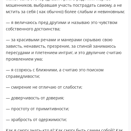
мошенников, выбравшая участь пострадать самому, а не
мстить за себя ( как обычно) более слабым и невиновным;
— я величаюсь пред другими и называю это чувством
собственного достоинства;
— за красивыми речами и манерами скрываю свою
зависть, ненависть, презрение, за спиной занимаюсь
пересудами и плетением интриг, и это двуличие считаю
проявлением ума;
— я ссорюсь с ближними, а считаю это поиском
справедливости;
— смирение не отличаю от слабости;
— доверчивость от доверия;
— простоту от примитивности;
— храбрость от одержимости;
Как я смогу знать-кто я? Как смогу быть самим собой? Как