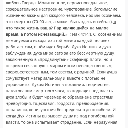
любовь Творца. Молитвенное, вероисповедальное,
созерцательное настроение, чувствование, богомыслие
жизненно важны для каждого человека, ибо мы осознаем,
что смертны (70-90 лет, а может быть здесь и сейчас).
«
что такое жизнь ваша? Пар являющийся на малое
время, а потом исчезающий.»
. ( Иак 4:14;). С осознанием
неминуемого исхода из этой жизни каждый человек
работает сам, в нём идет борьба Духа Истины и духа
заблуждения, духа мира сего за его бессмертную душу,
заключенную в «продвинутый» скафандр плоти, но и
незримо связанную с миром иным невещественным,
сверхъестественным, тем светом, с родиной. Если душа
сочувствует материальному и вместе с плотью не
управляется Духом Истины в покаянии, творчестве,
памятовании смертного часа, то подпадет под власть
духа злобы и будет чрезмерно обременена страстями
чревоугодия, тщеславия, гордости, прелюбодеяния,
ненависти, лени, уныния беспредельно до погибели. И
когда Дух Истины вырывает душу из под погибельной
власти, то она испытывает страдание. Если неразумная