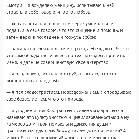
Смотри! -я вожделею женщину, испытываю к ней
страсть, а себе говорю, что это любовь;
— хочу власти над человеком через умничанье и
подачки, а себе говорю, что это общение и помощь, и
затем верю в последнее и горжусь собой;
— замираю от боязливости и страха, а убеждаю себя, что
это самообладание, и злюсь на тех , кто здесь прочитал
меня, и дальше совершенствую свое актерство;
— я раздражен, вспыльчив, груб, а считаю, что это
искренность, правдоруб;
— я пал сладострастием, невоздержанием, а оправдываю
свое безволие тем, что это природа;
— я угодлив и подобострастен к сильным мира сего, а
называю это культурностью и цивилизованностью;( а ну-
ка через 20 м. твои помыслы и движения души к
грязному, смердящему бомжу, так же учтив и вежлив? А
может быть это юродивый Христа ради или жертва