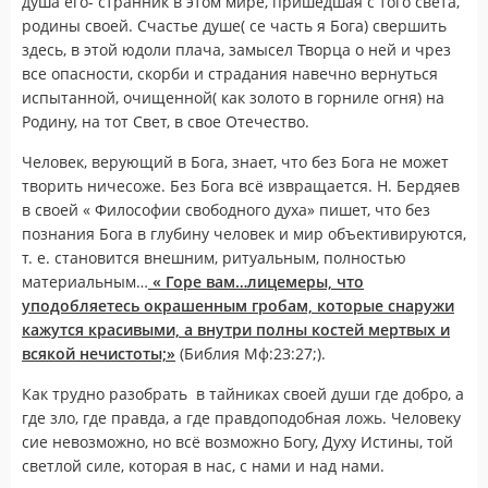
душа его- странник в этом мире, пришедшая с того света,
родины своей. Счастье душе( се часть я Бога) свершить
здесь, в этой юдоли плача, замысел Творца о ней и чрез
все опасности, скорби и страдания навечно вернуться
испытанной, очищенной( как золото в горниле огня) на
Родину, на тот Свет, в свое Отечество.
Человек, верующий в Бога, знает, что без Бога не может
творить ничесоже. Без Бога всё извращается. Н. Бердяев
в своей « Философии свободного духа» пишет, что без
познания Бога в глубину человек и мир объективируются,
т. е. становится внешним, ритуальным, полностью
материальным…
« Горе вам…лицемеры, что
уподобляетесь окрашенным гробам, которые снаружи
кажутся красивыми, а внутри полны костей мертвых и
всякой нечистоты;»
(Библия Мф:23:27;).
Как трудно разобрать в тайниках своей души где добро, а
где зло, где правда, а где правдоподобная ложь. Человеку
сие невозможно, но всё возможно Богу, Духу Истины, той
светлой силе, которая в нас, с нами и над нами.