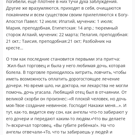
погибели, ещё плотнее в них тучи духа заблуждения.
Другие же вразумляются, приходят в себя, очищаются
покаянием и всем существом своим прилепляются к Богу-
Апостол Павел: 12 июля; Ипатий, мученик: 1 июля;
Мария, преподобная, Египетская: 14 апр.; тюремный
сторож Аглаий, мученик: 22 марта; Пелагия, преподобная:
21 окт.; Таисия, преподобная:21 окт; Разбойник на
кресте…
О том как последние становится первыми эта притча:
Жил-был торговец и была у него любимая дочь, которая
болела. В торговле приходилось хитрить, ловчить, чтобы
иметь возможность оплатить дорогостоящее лечение
дочери. Но время шло, ни доктора, ни лекарства не могли
помочь, дочь угасала. Любящий отец был в отчаянии. От
великой скорби он произнес:-«Я плохой человек, но дочь
моя-Твое создание невинное. Господи! Накажи меня…». И
тут, как-то, видится ему сон, как ангелы что-то забирают у
его дочери и передают каким-то людям.«Что вы делаете
?»-вскричал торговец. «Вы губите ребёнка!». На что
ангелы отвечали-«То, что ты забираешь у людей и