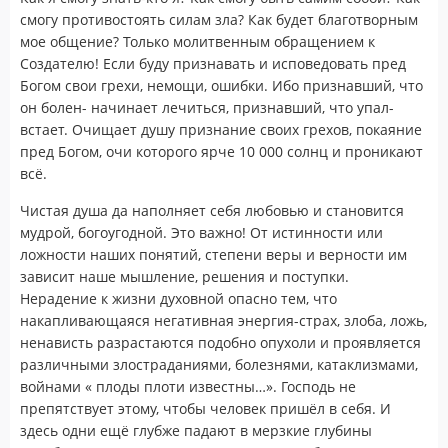
смогу противостоять силам зла? Как будет благотворным
мое общение? Только молитвенным обращением к
Создателю! Если буду признавать и исповедовать пред
Богом свои грехи, немощи, ошибки. Ибо признавший, что
он болен- начинает лечиться, признавший, что упал-
встает. Очищает душу признание своих грехов, покаяние
пред Богом, очи которого ярче 10 000 солнц и проникают
всё.
Чистая душа да наполняет себя любовью и становится
мудрой, богоугодной. Это важно! От истинности или
ложности наших понятий, степени веры и верности им
зависит наше мышление, решения и поступки.
Нерадение к жизни духовной опасно тем, что
накапливающаяся негативная энергия-страх, злоба, ложь,
ненависть разрастаются подобно опухоли и проявляется
различными злостраданиями, болезнями, катаклизмами,
войнами « плоды плоти известны…». Господь не
препятствует этому, чтобы человек пришёл в себя. И
здесь одни ещё глубже падают в мерзкие глубины