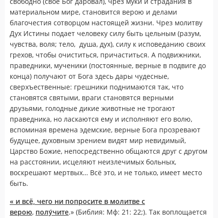
свободно (свое Бог даровал), чрез муки и страдания в
материальном мире, становится верою и делами
благочестия сотворцом настоящей жизни. Чрез молитву
Дух Истины подает человеку силу быть цельным (разум,
чувства, воля; тело, душа, дух), силу к исповеданию своих
грехов, чтобы очиститься, причаститься. А подвижники,
праведники, мученики (постоянные, верные в подвиге до
конца) получают от Бога здесь дары чудесные,
сверхъественные: грешники поднимаются так, что
становятся святыми, враги становятся верными
друзьями, голодные дикие животные не трогают
праведника, но ласкаются ему и исполняют его волю,
вспоминая времена эдемские, верные Бога прозревают
будущее, духовным зрением видят мир невидимый,
Царство Божие, непосредственно общаются друг с другом
на расстоянии, исцеляют неизлечимых больных,
воскрешают мертвых… Всё это, и не только, имеет место
быть.
« и всё, чего ни попросите в молитве с
верою
,
полу́чите
.» (Библия: Мф: 21: 22;). Так воплощается