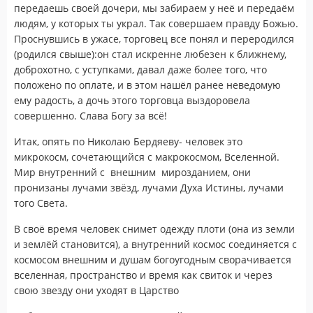
передаешь своей дочери, мы забираем у неё и передаём
людям, у которых ты украл. Так совершаем правду Божью.
Проснувшись в ужасе, торговец все понял и переродился
(родился свыше):он стал искренне любезен к ближнему,
доброхотно, с уступками, давал даже более того, что
положено по оплате, и в этом нашёл ранее неведомую
ему радость, а дочь этого торговца выздоровела
совершенно. Слава Богу за всё!
Итак, опять по Николаю Бердяеву- человек это
микрокосм, сочетающийся с макрокосмом, Вселенной.
Мир внутренний с внешним мирозданием, они
пронизаны лучами звёзд, лучами Духа Истины, лучами
того Света.
В своё время человек снимет одежду плоти (она из земли
и землёй становится), а внутренний космос соединяется с
космосом внешним и душам богоугодным сворачивается
вселенная, пространство и время как свиток и через
свою звезду они уходят в Царство