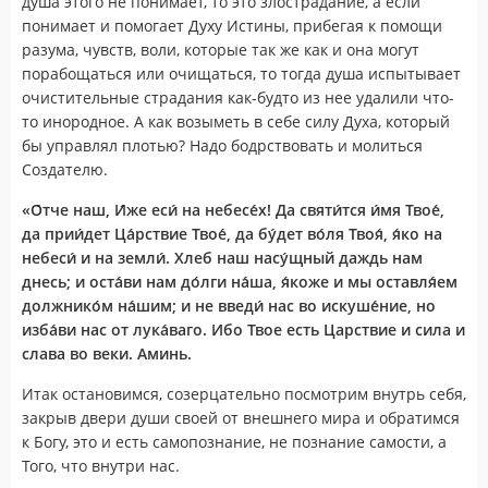
душа этого не понимает, то это злострадание, а если
понимает и помогает Духу Истины, прибегая к помощи
разума, чувств, воли, которые так же как и она могут
порабощаться или очищаться, то тогда душа испытывает
очистительные страдания как-будто из нее удалили что-
то инородное. А как возыметь в себе силу Духа, который
бы управлял плотью? Надо бодрствовать и молиться
Создателю.
«
О́тче наш, И́же еси́ на небесе́х! Да святи́тся и́мя Твое́,
да прии́дет Ца́рствие Твое́, да бу́дет во́ля Твоя́, я́ко на
небеси́ и на земли́. Хлеб наш насу́щный даждь нам
днесь; и оста́ви нам до́лги на́ша, я́коже и мы оставля́ем
должнико́м на́шим; и не введи́ нас во искуше́ние, но
изба́ви нас от лука́ваго. Ибо Твое есть Царствие и сила и
слава во веки. Аминь.
Итак остановимся, созерцательно посмотрим внутрь себя,
закрыв двери души своей от внешнего мира и обратимся
к Богу, это и есть самопознание, не познание самости, а
Того, что внутри нас.