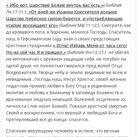
« Ибо вот, Царствие Божие внутрь вас есть.»
( Библия
Лк:17:21;);
«От дней же Иоанна Крестителя доныне
Царство Небесное силою берется, и употребляющие
усилие восхищают его»
(Библия:Мф:11:12;). Смотрите, как
до кровавого пота, в борении, молился Господь, Спаситель
наш, в Гефсиманском саду, зная о своих предстоящих
крестных страданиях
« Отче! Избавь Меня от часа сего!
Но на сей час Я и пришел.»
(Библия Ин:12:27;) не убегал,
не мятежничал с оружием защищая себя, не погубил ни
одной души, но полностью смирился пред волей Отца
Вседержителя, Творца небу и земли, видимым же всем и
невидимым…Господь наш, Иисус Христос, своей жизнью
подал нам пример любви к Богу Отцу в уединенной
молитве и любовь к ближнему в заповеди блаженств и
врачевании людских немощей, болезней, исцелении их
личности ( лик носит Божий). Показал крестной смертью
Своей и воскресением, что верный и любящий Бога и
претерпевший всё до конца- спасется.
Спасение верующему человеку в истине, что вечная