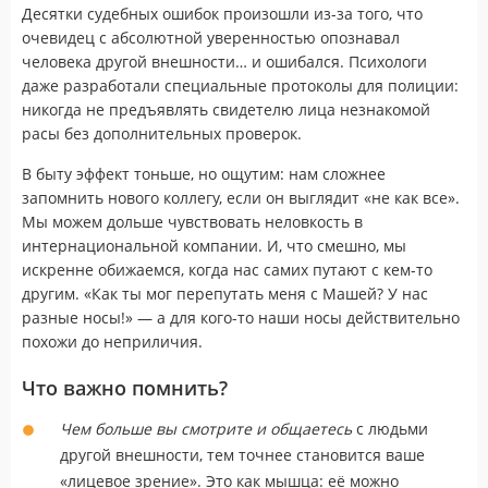
Десятки судебных ошибок произошли из-за того, что
очевидец с абсолютной уверенностью опознавал
человека другой внешности… и ошибался. Психологи
даже разработали специальные протоколы для полиции:
никогда не предъявлять свидетелю лица незнакомой
расы без дополнительных проверок.
В быту эффект тоньше, но ощутим: нам сложнее
запомнить нового коллегу, если он выглядит «не как все».
Мы можем дольше чувствовать неловкость в
интернациональной компании. И, что смешно, мы
искренне обижаемся, когда нас самих путают с кем-то
другим. «Как ты мог перепутать меня с Машей? У нас
разные носы!» — а для кого-то наши носы действительно
похожи до неприличия.
Что важно помнить?
Чем больше вы смотрите и общаетесь
с людьми
другой внешности, тем точнее становится ваше
«лицевое зрение». Это как мышца: её можно