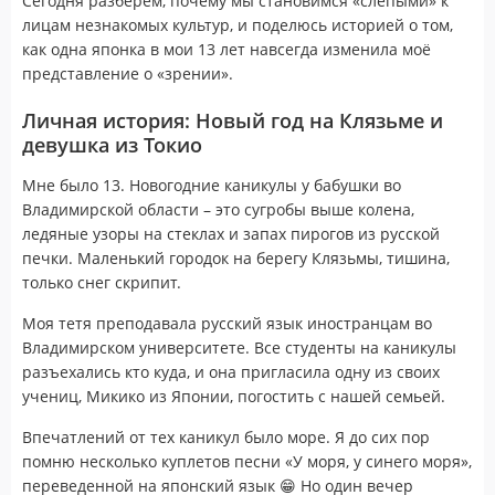
Сегодня разберем, почему мы становимся «слепыми» к
лицам незнакомых культур, и поделюсь историей о том,
как одна японка в мои 13 лет навсегда изменила моё
представление о «зрении».
Личная история: Новый год на Клязьме и
девушка из Токио
Мне было 13. Новогодние каникулы у бабушки во
Владимирской области – это сугробы выше колена,
ледяные узоры на стеклах и запах пирогов из русской
печки. Маленький городок на берегу Клязьмы, тишина,
только снег скрипит.
Моя тетя преподавала русский язык иностранцам во
Владимирском университете. Все студенты на каникулы
разъехались кто куда, и она пригласила одну из своих
учениц, Микико из Японии, погостить с нашей семьей.
Впечатлений от тех каникул было море. Я до сих пор
помню несколько куплетов песни «У моря, у синего моря»,
переведенной на японский язык 😁 Но один вечер