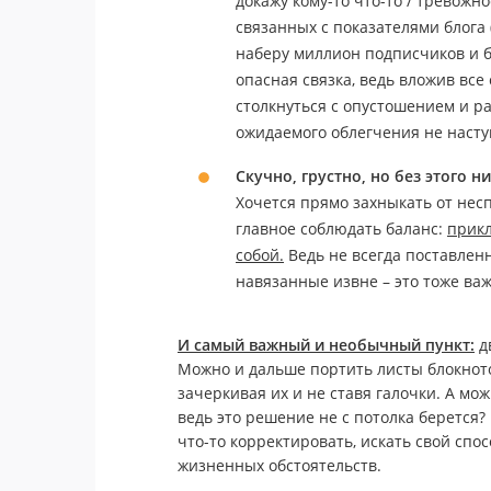
докажу кому-то что-то / тревожно
связанных с показателями блога 
наберу миллион подписчиков и бу
опасная связка, ведь вложив все
столкнуться с опустошением и р
ожидаемого облегчения не насту
Скучно, грустно, но без этого н
Хочется прямо захныкать от несп
главное соблюдать баланс:
прикл
собой.
Ведь не всегда поставленн
навязанные извне – это тоже ва
И самый важный и необычный пункт:
д
Можно и дальше портить листы блокнотов,
зачеркивая их и не ставя галочки. А мо
ведь это решение не с потолка берется?
что-то корректировать, искать свой спо
жизненных обстоятельств.