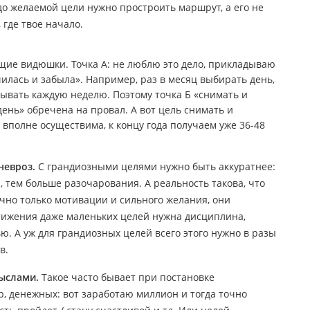
до желаемой цели нужно простроить маршрут, а его не
где твое начало.
ие видюшки. Точка А: не люблю это дело, прикладываю
чилась и забыла». Например, раз в месяц выбирать день,
дывать каждую неделю. Поэтому точка Б «снимать и
ень» обречена на провал. А вот цель снимать и
вполне осуществима, к концу года получаем уже 36-48
 невроз.
С грандиозными целями нужно быть аккуратнее:
 тем больше разочарования. А реальность такова, что
очно только мотивации и сильного желания, они
тижения даже маленьких целей нужна дисциплина,
ью. А уж для грандиозных целей всего этого нужно в разы
в.
мыслами.
Такое часто бывает при постановке
, денежных: вот заработаю миллион и тогда точно