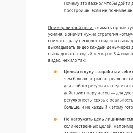
Почему это важно? Чтобы дойти 
простроишь, если не понимаешь, 
Пример личной цели:
снимать проклятущ
усилия, а значит нужна стратегия «отму
снимать сразу несколько видео и выкла
выкладывать видео каждый день/через д
выкладывать каждый месяц по 3-4 видео 
видео, нехило так!
Целься в луну – заработай себе
чем больше отрыв от реальности,
для любого результата недостат
действуют пару часов — для дос
регулярность, связь с реальност
больше, и не каждый к этому гото
Не нагружать цель лишними с
количественных целей, например