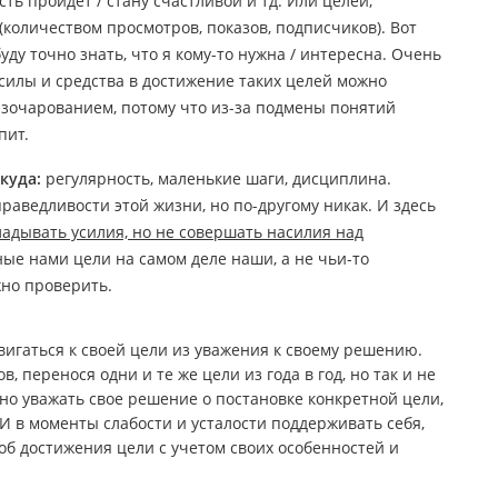
сть пройдет / стану счастливой и тд. Или целей,
(количеством просмотров, показов, подписчиков). Вот
ду точно знать, что я кому-то нужна / интересна. Очень
 силы и средства в достижение таких целей можно
азочарованием, потому что из-за подмены понятий
пит.
икуда:
регулярность, маленькие шаги, дисциплина.
раведливости этой жизни, но по-другому никак. И здесь
адывать усилия, но не совершать насилия над
ые нами цели на самом деле наши, а не чьи-то
жно проверить.
вигаться к своей цели из уважения к своему решению.
 перенося одни и те же цели из года в год, но так и не
жно уважать свое решение о постановке конкретной цели,
 И в моменты слабости и усталости поддерживать себя,
соб достижения цели с учетом своих особенностей и