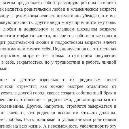
я
всегда
представляет
собой
травмирующий
опыт
и
влияет
ак
нехватка
родительской
любви
в
младенческом
возрасте
миру
в
целом
,
когда
человек
интуитивно
убежден
,
что
все
льную
опасность
,
другие
люди
могут
причинить
ему
боль
.
й
любви
в
дошкольном
и
младшем
школьном
возрасте
ьности
и
инфантильности
,
неверию
в
собственные
силы
и
цит
родительской
любви
в
подростковом
возрасте
влечет
,
пониманием
самого
себя
.
Недополученная
на
этих
этапах
взрослом
возрасте
не
только
отсутствием
ощущения
в
себе
,
закрытостью
,
но
у
трудностями
в
работе
,
личной
тьми
.
нных
в
детстве
взрослых
с
их
родителям
носят
сячески
стремятся
как
можно
быстрее
отдалиться
от
,
уехать
в
другой
город
,
скорее
создать
собственный
брак
и
меньшить
отношения
с
родителями
,
дистанцироваться
от
болезненны
.
Другие
,
напротив
,
стремятся
задержаться
в
ни
считают
,
что
родители
всегда
им
что
—
то
должны
.
ую
любовь
,
быть
понятыми
и
услышанными
родителями
нтной
на
всю
жизнь
.
А
невозможность
удовлетворить
эту