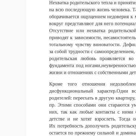
Нехватка
родительского
тепла
и
приняти
на
всю
последующую
жизнь
человека
.
Т
оборачивается
ощущением
недоверия
к
вокруг
представляют
для
него
потенциа
Отсутствие
или
нехватка
родительско
приводят
к
зависимости
,
несамостоятел
тотальному
чувству
виноватости
.
Дефи
за
собой
трудности
с
самоопределением
родительская
любовь
проявляется
во
фундамента
под
ногами
,
неуверенностью
жизни
и
отношениях
с
собственными
де
Кроме
того
отношения
недолюбле
дисфункциональный
характер
.
Одни
в
родителей
:
переехать
в
другую
квартиру
пр
.
Этими
способами
они
стараются
у
них
,
так
как
любые
контакты
с
ними
детстве
и
не
хотят
взрослеть
.
Тогда
о
Их
потребность
дополучить
родительск
остается
по
прежнему
сильной
и
домина