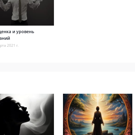
енка и уровень
аний
рта 2021 г.