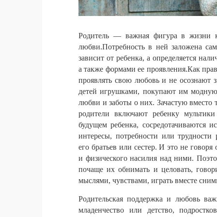
Родитель
—
важная
фигура
в
жизни
любви
.
Потребность
в
ней
заложена
са
зависит
от
ребенка
,
а
определяется
нали
а
также
формами
ее
проявления
.
Как
пра
проявлять
свою
любовь
и
не
осознают
детей
игрушками
,
покупают
им
модну
любви
и
заботы
о
них
.
Зачастую
вместо
родители
включают
ребенку
мультики
будущем
ребенка
,
сосредотачиваются
и
интересы
,
потребности
или
трудности
его
братьев
или
сестер
.
И
это
не
говоря
и
физического
насилия
над
ними
.
Поэт
почаще
их
обнимать
и
целовать
,
говор
мыслями
,
чувствами
,
играть
вместе
с
ним
Родительская
поддержка
и
любовь
ва
младенчество
или
детство
,
подростко