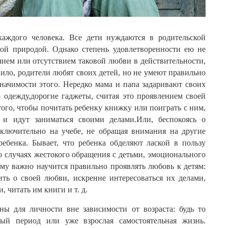
каждого
человека
.
Все
дети
нуждаются
в
родительской
мой
природой
.
Однако
степень
удовлетворенности
ею
не
чием
или
отсутствием
таковой
любви
в
действительности
,
вило
,
родители
любят
своих
детей
,
но
не
умеют
правильно
значимости
этого
.
Нередко
мама
и
папа
задаривают
своих
ю
одежду
,
дорогие
гаджеты
,
считая
это
проявлением
своей
того
,
чтобы
почитать
ребенку
книжку
или
поиграть
с
ним
,
и
идут
заниматься
своими
делами
.
Или
,
беспокоясь
о
сключительно
на
учебе
,
не
обращая
внимания
на
другие
ребенка
.
Бывает
,
что
ребенка
обделяют
лаской
в
пользу
о
случаях
жестокого
обращения
с
детьми
,
эмоционального
ому
важно
научится
правильно
проявлять
любовь
к
детям
:
ить
о
своей
любви
,
искренне
интересоваться
их
делами
,
и
,
читать
им
книги
и
т
.
д
.
жны
для
личности
вне
зависимости
от
возраста
:
будь
то
вый
период
или
уже
взрослая
самостоятельная
жизнь
.