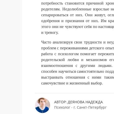
потребность
становится
причиной
хрон
родителям
.
Недолюбленные
взрослые
н
сепарироваться
от
них
.
Они
живут
,
огл
одобрения
и
признания
от
них
.
Им
кр
этого
они
не
чувствуют
себя
по
настоящ
и
тревогу
.
Часто
анализируя
свои
трудности
и
неу
проблем
с
переживаниями
детского
опыт
работа
с
психологом
помогает
пережит
родительской
любви
и
механизмов
ег
взаимоотношения
с
другими
людьми
способен
научиться
самостоятельно
подд
выстраивать
отношения
с
ними
таки
самочувствие
и
жизненный
выбор
.
АВТОР: ДЕЯНОВА НАДЕЖДА
Психолог - г. Санкт-Петербург