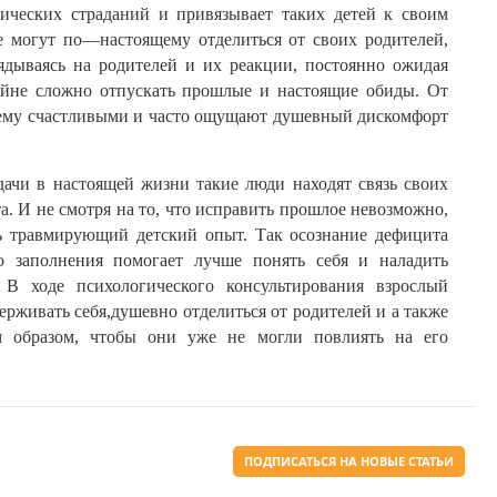
ических
страданий
и
привязывает
таких
детей
к
своим
е
могут
по
—
настоящему
отделиться
от
своих
родителей
,
ядываясь
на
родителей
и
их
реакции
,
постоянно
ожидая
айне
сложно
отпускать
прошлые
и
настоящие
обиды
.
От
ему
счастливыми
и
часто
ощущают
душевный
дискомфорт
дачи
в
настоящей
жизни
такие
люди
находят
связь
своих
а
.
И
не
смотря
на
то
,
что
исправить
прошлое
невозможно
,
ь
травмирующий
детский
опыт
.
Так
осознание
дефицита
о
заполнения
помогает
лучше
понять
себя
и
наладить
.
В
ходе
психологического
консультирования
взрослый
ерживать
себя
,
душевно
отделиться
от
родителей
и
а
также
м
образом
,
чтобы
они
уже
не
могли
повлиять
на
его
ПОДПИСАТЬСЯ НА НОВЫЕ СТАТЬИ