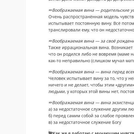
✏Воображаемая вина — родительские у
Очень распространённая модель чувства 
испытывает постоянную вину. Всё потому
транслировали ему, что он недостаточно
✏Воображаемая вина — за своё рожден
Также иррациональная вина. Возникает 
что он родился либо не вовремя (маме н
как-то неправильно (слишком мучал мать
✏Воображаемая вина — вина перед все
Человек испытывает вину за то, что у не
ничего и не делает, чтобы этим «другим
людьми, у которых этой вины нет, постоя
✏Воображаемая вина — вина экзистенц
а) за недостаточное служение другим л
б) перед самим собой за слабое проявле
в) за недостаточное служение Богу
🌺Как же я работаю с мучающим чувст