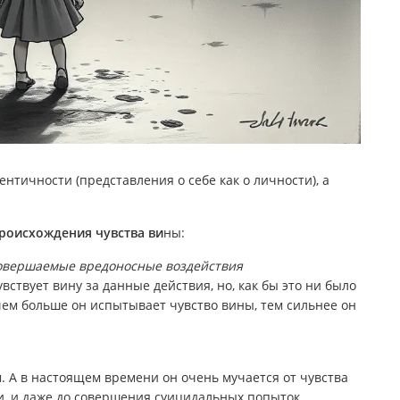
дентичности (представления о себе как о личности), а
роисхождения чувства ви
ны:
совершаемые вредоносные воздействия
увствует вину за данные действия, но, как бы это ни было
чем больше он испытывает чувство вины, тем сильнее он
. А в настоящем времени он очень мучается от чувства
и, и даже до совершения суицидальных попыток.