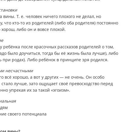
становки
вины. Т. е. человек ничего плохого не делал, но
, что кто-то из родителей (либо оба родителя) постоянно
 хорош, либо он и вовсе плохой.
ие
у ребёнка после красочных рассказов родителей о том,
адо было доучиться, тогда бы её жизнь была лучше), либо
 при родах). Либо ребёнок в принципе зря родился.
ми несчастными
го всё хорошо, а вот у других — не очень. Он особо
» стало лучше, зато ощущает своё превосходство перед
нно упрекая их за такой «эгоизм».
иальная
юдям
ние своего потенциала
вом вины?