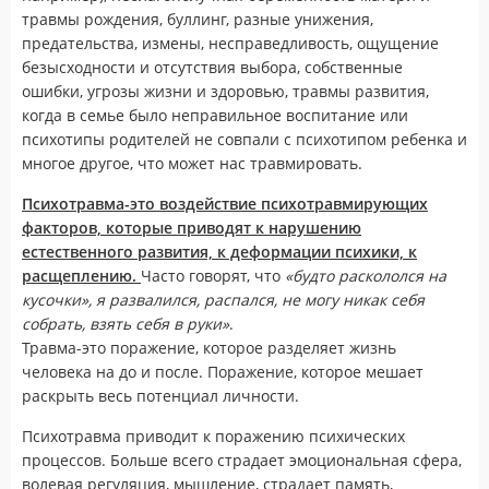
травмы рождения, буллинг, разные унижения,
предательства, измены, несправедливость, ощущение
безысходности и отсутствия выбора, собственные
ошибки, угрозы жизни и здоровью, травмы развития,
когда в семье было неправильное воспитание или
психотипы родителей не совпали с психотипом ребенка и
многое другое, что может нас травмировать.
Психотравма-это воздействие психотравмирующих
факторов, которые приводят к нарушению
естественного развития, к деформации психики, к
расщеплению.
Часто говорят, что
«будто раскололся на
кусочки», я развалился, распался, не могу никак себя
собрать, взять себя в руки»
.
Травма-это поражение, которое разделяет жизнь
человека на до и после. Поражение, которое мешает
раскрыть весь потенциал личности.
Психотравма приводит к поражению психических
процессов. Больше всего страдает эмоциональная сфера,
волевая регуляция, мышление, страдает память,