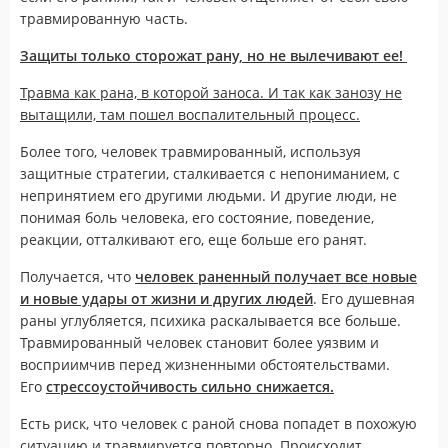
травмированную часть.
Защиты только сторожат рану, но не вылечивают ее!
Травма как рана, в которой заноса. И так как занозу не
вытащили, там пошел воспалительный процесс.
Более того, человек травмированный, используя
защитные стратегии, сталкивается с непониманием, с
непринятием его другими людьми. И другие люди, не
понимая боль человека, его состояние, поведение,
реакции, отталкивают его, еще больше его ранят.
Получается, что
человек раненный получает все новые
и новые удары от жизни и других людей
. Его душевная
раны углубляется, психика раскалывается все больше.
Травмированный человек становит более уязвим и
восприимчив перед жизненными обстоятельствами.
Его
стрессоустойчивость сильно снижается.
Есть риск, что человек с раной снова попадет в похожую
ситуацию и травмируется повторно. Происходит