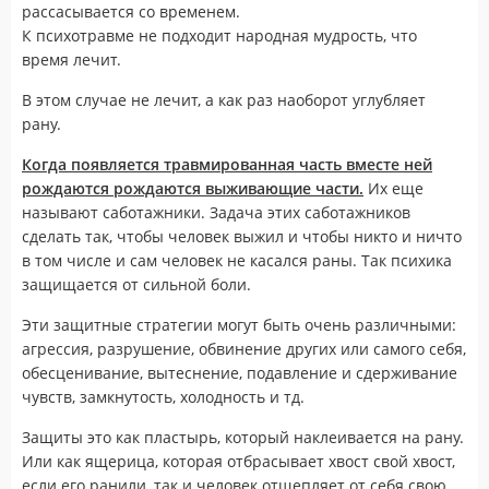
рассасывается со временем.
К психотравме не подходит народная мудрость, что
время лечит.
В этом случае не лечит, а как раз наоборот углубляет
рану.
Когда появляется травмированная часть вместе ней
рождаются рождаются выживающие части.
Их еще
называют саботажники. Задача этих саботажников
сделать так, чтобы человек выжил и чтобы никто и ничто
в том числе и сам человек не касался раны. Так психика
защищается от сильной боли.
Эти защитные стратегии могут быть очень различными:
агрессия, разрушение, обвинение других или самого себя,
обесценивание, вытеснение, подавление и сдерживание
чувств, замкнутость, холодность и тд.
Защиты это как пластырь, который наклеивается на рану.
Или как ящерица, которая отбрасывает хвост свой хвост,
если его ранили, так и человек отщепляет от себя свою