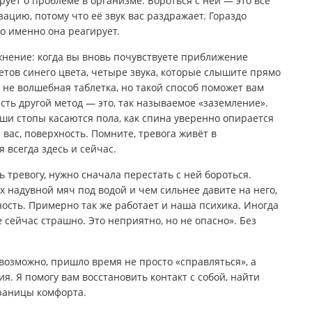
ирует о проблеме в организме. Бороться с ней — это всё
ацию, потому что её звук вас раздражает. Гораздо
о именно она реагирует.
жнение: когда вы вновь почувствуете приближение
етов синего цвета, четыре звука, которые слышите прямо
 не волшебная таблетка, но такой способ поможет вам
есть другой метод — это, так называемое «заземление».
ваши стопы касаются пола, как спина уверенно опирается
 вас, поверхность. Помните, тревога живёт в
 всегда здесь и сейчас.
тревогу, нужно сначала перестать с ней бороться.
ах надувной мяч под водой и чем сильнее давите на него,
ность. Примерно так же работает и наша психика. Иногда
е сейчас страшно. Это неприятно, но не опасно». Без
возможно, пришло время не просто «справляться», а
я. Я помогу вам восстановить контакт с собой, найти
раницы комфорта.