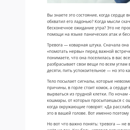
Вы знаете это состояние, когда сердце в
обхватил его ладонью? Когда мысли скач
бесконечное ожидание утра? Это не прос
помощи на языке панических атак и бе
Тревога — коварная штука. Сначала он
«помотать нервы» перед важной встреч
понимаете, что она поселилась в вас вс
разбрасывает свои вещи по всем углам 
десяти, пить успокоительное — но это к
Тело посылает сигналы, которые невозм
причины, в горле стоит комок, а сердце
вырваться из грудной клетки. По ночам
кошмары, от которых просыпаешься с о
когда окружающие говорят: «Да расслабьс
это в вашей голове. Вот именно поэтому
Но вот что важно понять: тревога — не в