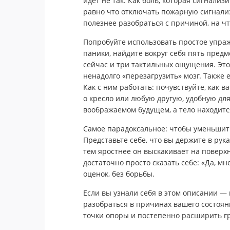
идёт не так. Как боль, которая сигнализ
равно что отключать пожарную сигнализ
полезнее разобраться с причиной, на чт
Попробуйте использовать простое упра
паники, найдите вокруг себя пять предм
сейчас и три тактильных ощущения. Это
ненадолго «перезагрузить» мозг. Также 
Как с ним работать: почувствуйте, как 
о кресло или любую другую, удобную для
воображаемом будущем, а тело находится
Самое парадоксальное: чтобы уменьшить 
Представьте себе, что вы держите в рук
тем яростнее он выскакивает на поверх
достаточно просто сказать себе: «Да, мн
оценок, без борьбы.
Если вы узнали себя в этом описании — 
разобраться в причинах вашего состояни
точки опоры и постепенно расширить г