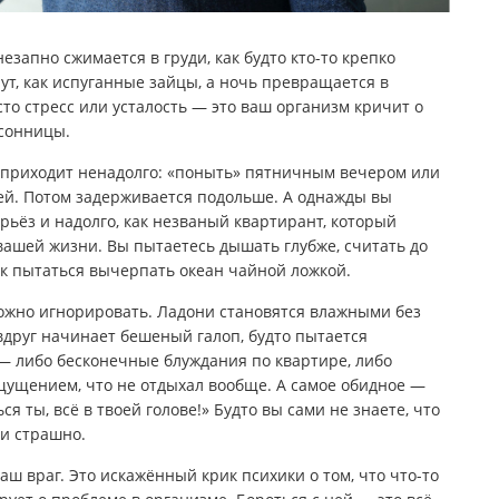
незапно сжимается в груди, как будто кто-то крепко
ут, как испуганные зайцы, а ночь превращается в
то стресс или усталость — это ваш организм кричит о
ссонницы.
а приходит ненадолго: «поныть» пятничным вечером или
ей. Потом задерживается подольше. А однажды вы
ерьёз и надолго, как незваный квартирант, который
вашей жизни. Вы пытаетесь дышать глубже, считать до
ак пытаться вычерпать океан чайной ложкой.
ожно игнорировать. Ладони становятся влажными без
 вдруг начинает бешеный галоп, будто пытается
 — либо бесконечные блуждания по квартире, либо
щущением, что не отдыхал вообще. А самое обидное —
я ты, всё в твоей голове!» Будто вы сами не знаете, что
 и страшно.
аш враг. Это искажённый крик психики о том, что что-то