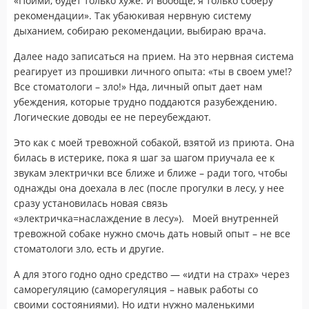
«Пойми, будет только хуже. И вообще, я только соберу
рекомендации». Так убаюкивая нервную систему
дыханием, собираю рекомендации, выбираю врача.
Далее надо записаться на прием. На это нервная система
реагирует из прошивки личного опыта: «ты в своем уме!?
Все стоматологи – зло!» Нда, личный опыт дает нам
убеждения, которые трудно поддаются разубеждению.
Логические доводы ее не переубеждают.
Это как с моей тревожной собакой, взятой из приюта. Она
билась в истерике, пока я шаг за шагом приучала ее к
звукам электрички все ближе и ближе – ради того, чтобы
однажды она доехала в лес (после прогулки в лесу, у нее
сразу установилась новая связь
«электричка=наслаждение в лесу»). Моей внутренней
тревожной собаке нужно смочь дать новый опыт – не все
стоматологи зло, есть и другие.
А для этого годно одно средство — «идти на страх» через
саморегуляцию (саморегуляция – навык работы со
своими состояниями). Но идти нужно маленькими