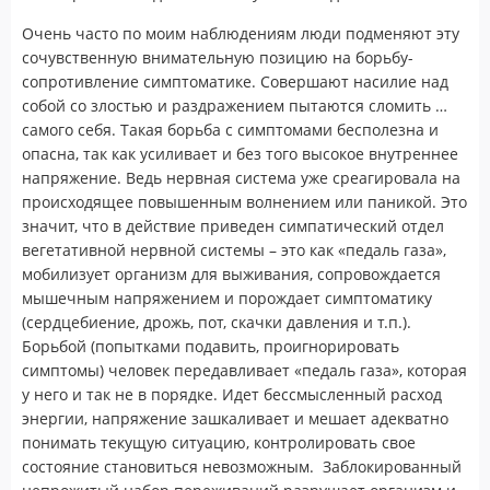
Очень часто по моим наблюдениям люди подменяют эту
сочувственную внимательную позицию на борьбу-
сопротивление симптоматике. Совершают насилие над
собой со злостью и раздражением пытаются сломить …
самого себя. Такая борьба с симптомами бесполезна и
опасна, так как усиливает и без того высокое внутреннее
напряжение. Ведь нервная система уже среагировала на
происходящее повышенным волнением или паникой. Это
значит, что в действие приведен симпатический отдел
вегетативной нервной системы – это как «педаль газа»,
мобилизует организм для выживания, сопровождается
мышечным напряжением и порождает симптоматику
(сердцебиение, дрожь, пот, скачки давления и т.п.).
Борьбой (попытками подавить, проигнорировать
симптомы) человек передавливает «педаль газа», которая
у него и так не в порядке. Идет бессмысленный расход
энергии, напряжение зашкаливает и мешает адекватно
понимать текущую ситуацию, контролировать свое
состояние становиться невозможным. Заблокированный