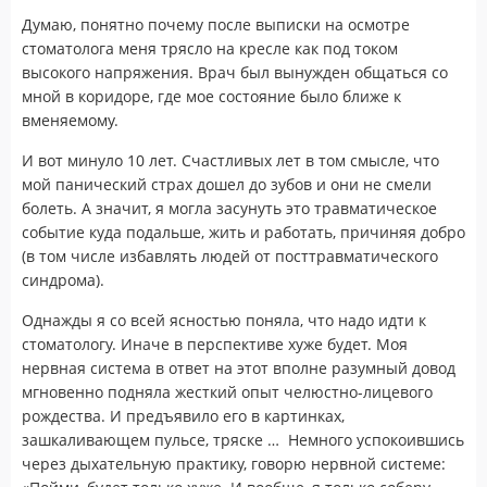
Думаю, понятно почему после выписки на осмотре
стоматолога меня трясло на кресле как под током
высокого напряжения. Врач был вынужден общаться со
мной в коридоре, где мое состояние было ближе к
вменяемому.
И вот минуло 10 лет. Счастливых лет в том смысле, что
мой панический страх дошел до зубов и они не смели
болеть. А значит, я могла засунуть это травматическое
событие куда подальше, жить и работать, причиняя добро
(в том числе избавлять людей от посттравматического
синдрома).
Однажды я со всей ясностью поняла, что надо идти к
стоматологу. Иначе в перспективе хуже будет. Моя
нервная система в ответ на этот вполне разумный довод
мгновенно подняла жесткий опыт челюстно-лицевого
рождества. И предъявило его в картинках,
зашкаливающем пульсе, тряске … Немного успокоившись
через дыхательную практику, говорю нервной системе: