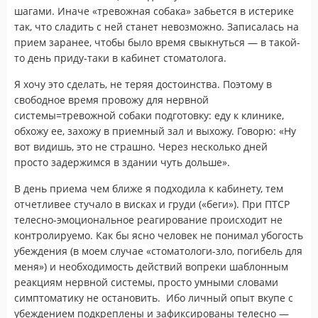
шагами. Иначе «тревожная собака» забьется в истерике
так, что сладить с ней станет невозможно. Записалась на
прием заранее, чтобы было время свыкнуться — в такой-
то день приду-таки в кабинет стоматолога.
Я хочу это сделать, не теряя достоинства. Поэтому в
свободное время провожу для нервной
системы=тревожной собаки подготовку: еду к клинике,
обхожу ее, захожу в приемный зал и выхожу. Говорю: «Ну
вот видишь, это не страшно. Через несколько дней
просто задержимся в здании чуть дольше».
В день приема чем ближе я подходила к кабинету, тем
отчетливее стучало в висках и груди («беги»). При ПТСР
телесно-эмоциональное реагирование происходит не
контролируемо. Как бы ясно человек не понимал убогость
убеждения (в моем случае «стоматологи-зло, погибель для
меня») и необходимость действий вопреки шаблонным
реакциям нервной системы, просто умными словами
симптоматику не остановить. Ибо личный опыт вкупе с
убеждением подкреплены и зафиксированы телесно —