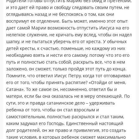
Родители готовы отпустить Марию без обид и претензий,
и это дает ей право и свободу следовать своим путем, не
оглядываясь назад и не беспокоясь о том, как они
воспримут ее отделение. Быть может, именно этот опыт
дает самой Марии возможность отпустить Иисуса на его
нелегкое служение, не кричать ему вслед, чтобы он надел
шапку, и не пытаться уберечь его от креста. У обычных
детей кресты, к счастью, поменьше, но каждому из них
необходимо взять и нести его самому, потому что это его
путь и полностью стать собой, раскрыть все, что в нем
заложено, он сможет, только пройдя этот путь до конца.
Помните, что ответил Иисус Петру, когда тот отговаривал
его от того, чтобы принять распятие? «Отойди от меня,
Сатана». То же самое он, несомненно, ответил бы и
матери, если бы она оказалась не в меру опекающей. По
сути, это и правда сатанинское дело – удерживать
ребенка от того, чтобы он стал взрослым и
самостоятельным, полностью раскрылся и стал таким,
каким задумал его Господь. Единственный настоящий
долг родителей, он же право и привилегия, это создать
такие условия, в которых ребенок сможет максимально