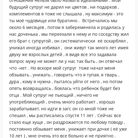
отношения нельзя было назвать идеальными . Мой
будущий супруг не дарил ни цветов , ни подарков ,
комплементов я тоже не слышала , ну максимум - это
ты моё чудовище или буратино . Встречались мы
около 6 месяцев , потом я забеременела и родилась у
нас доченька , мы переехали к нему и по соседству жил
его брат с супругой , он систематически её оскарблял ,
унижал иногда избивал , они живут так много лет имея
двуху же взрослых детей , я видя все это задавала
вопрос мужу не может ли у нас так быть , он отвечал
что -нет . Но вскоре мой супруг тоже начал меня
обзывать , унижать , говорить что я тупая, я тварь ,
дура , кому я нужна , пыталсь уйти от него , но потом
опять возвращалсь , боялась что ребенок будет без
отца . Мой супруг не пьющий , ничего не
употребляющий , очень много работает , хорошо
зарабатывает, но идти в загс он со мной тоже не
спешил , мы расписались спустя 11 лет . Сейчас все
стало еще хуще , он раздрожается по любому поводу ,
постоянно обзывает меня , унижает при дочке ( её уже
10 лет ) , мне очень это все больно и не приятно .