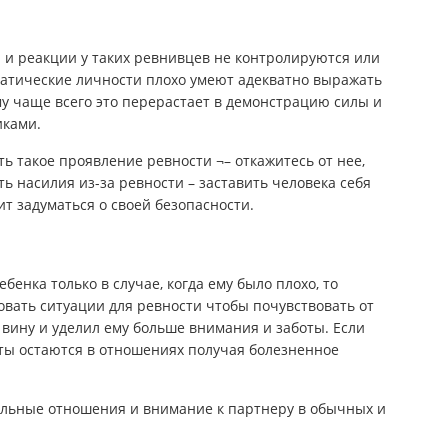
 и реакции у таких ревнивцев не контролируются или
патические личности плохо умеют адекватно выражать
му чаще всего это перерастает в демонстрацию силы и
иками.
ть такое проявление ревности ¬– откажитесь от нее,
ть насилия из-за ревности – заставить человека себя
оит задуматься о своей безопасности.
енка только в случае, когда ему было плохо, то
вать ситуации для ревности чтобы почувствовать от
 вину и уделил ему больше внимания и заботы. Если
ты остаются в отношениях получая болезненное
ельные отношения и внимание к партнеру в обычных и