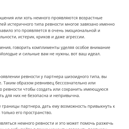
ношения или хоть немного проявляются возрастные
лей истеричного типа ревности многое завязано именно
равило это проявляется в очень эмоциональной и
ьности, истерик, криков и даже агрессии.
шения, говорить комплименты уделяя особое внимание
Молодые и сильные вам не нужны, вот ваш идеал.
роявлении ревности у партнера шизоидного типа, вы
е. Таким образом ревнивец бессознательно или
о ревности чтобы создать или сохранить имеющуюся
ь для них не безопасна и непривычна.
е границы партнера, дать ему возможность привыкнуть к
 только его пространство.
вляться немного ревности и это может помочь разжечь