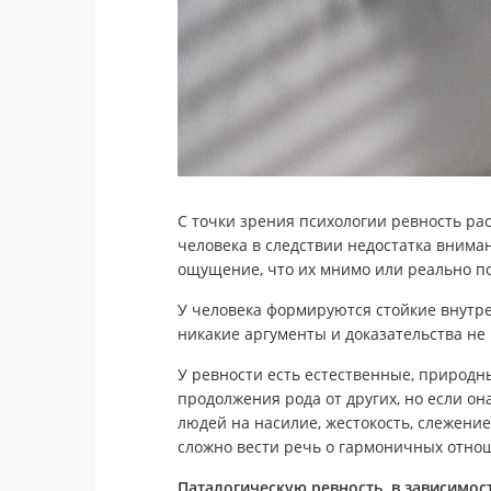
С точки зрения психологии ревность ра
человека в следствии недостатка внима
ощущение, что их мнимо или реально по
У человека формируются стойкие внутр
никакие аргументы и доказательства не
У ревности есть естественные, природн
продолжения рода от других, но если он
людей на насилие, жестокость, слежение
сложно вести речь о гармоничных отнош
Паталогическую ревность, в зависимос